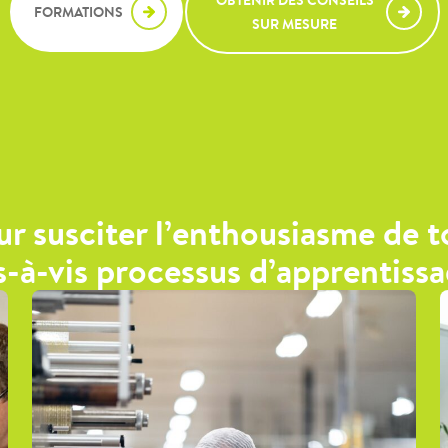
OBTENIR DES CONSEILS
FORMATIONS
SUR MESURE
ur susciter l’enthousiasme de t
s-à-vis processus d’apprentiss