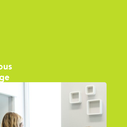
ous
age