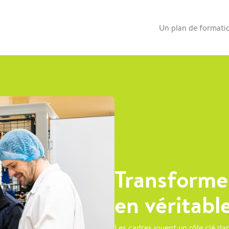
Un plan de formatio
Transformer
en véritabl
Les cadres jouent un rôle clé da