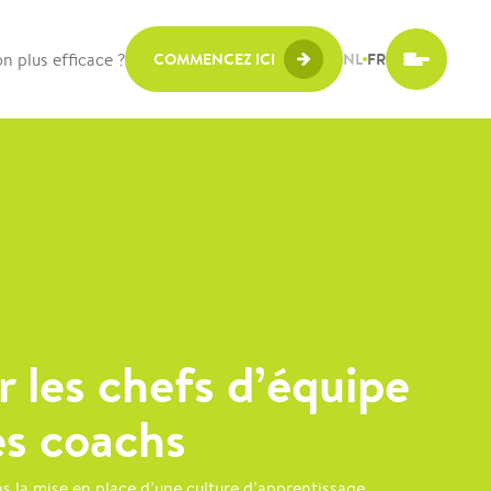
n plus efficace ?
COMMENCEZ ICI
NL
FR
 les chefs d’équipe
es coachs
ns la mise en place d’une culture d’apprentissage