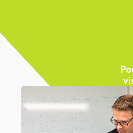
Po
vi